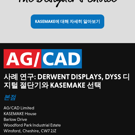
KASEMAKE에 대해 자세히 알아보기
사례 연구: DERWENT DISPLAYS, DYSS 디
지털 절단기와 KASEMAKE 선택
본점
AG/CAD Limited
KASEMAKE House
Barlow Drive
Woodford Park Industrial Estate
Winsford, Cheshire, CW7 2JZ