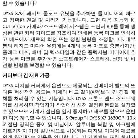
할 수 있습니다."
DYSS X7에 패시브 롤오프 유닛을 추가하면 롤 미디어의 빠르
고 정확한 전달 및 처리가 가능합니다. 그런 다음 지능형 K-
CUT Vision 카메라/소프트웨어 시스템은 프린터 RIP를 통해 생
성된 관련 커터 가이드를 참조하여 인쇄된 등록 마크를 인식하
고 베드에서 재료의 회전 또는 정렬 불량을 조정합니다. 대부
분의 리지드 미디어 유형에는 4개의 등록 마크로 충분하지만,
플래그 메쉬, 배너 및 텍스타일과 같은 플렉시블 미디어에 추
가 등록 마크를 추가하면 소프트웨어가 스트레치, 선형 및 비
선형 변형을 보정할 수 있습니다.
커터보다 긴 재료 가공
DYSS 디지털 커터에서 옵션으로 제공되는 컨베이어 벨트의 또
다른 혁신적인 용도는 기계의 베드 길이(X축)보다 긴 경질 매
체를 처리할 수 있는 기능입니다. DYSS 프론트 엔드 소프트웨
어를 사용하면 작업자가 작업에서 사전 결정된 분할을 설정할
수 있으므로 기계가 절단을 일시 중지하고 재료를 앞으로 운반
한 다음 계속할 수 있습니다. IS Group의 DYSS X7-1630C의 10 x
5' 절단 영역은 종이 및 비닐에서 알루미늄 복합 및 아크릴에
이르기까지 가장 일반적으로 사용되는 디지털 미디어 재료를
쉽게 처리할 수 있음을 의미합니다. 이 기계에는 또한 회사가