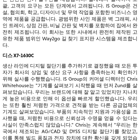
괄, 고객의 요구는 모든 단계에서 고려됩니다. IS Group은 건
설, 협의회, 학교, 디자이너 및 무역 작업을 포함한 비즈니스 영
역에 제품을 공급합니다. 광범위한 사인 제품은 벽 그래픽, 사
인 트레이, 상점 간판, 비닐 간판 및 벽지를 포함하여 집에서 완
전히 제조됩니다. 이 회사는 또한 사내에서 완전히 제작된 고
유한 제품 범위인 Way2go 길 찾기 표지판 시스템을 제조합니
다.
디스 X7-1630C
생산 라인에 디지털 절단기를 추가하기로 결정했을 때 모든 투
자가 회사의 상업 및 생산 요구 사항을 충족하는지 확인하기
위해 실사를 수행했습니다. IS Group의 커머셜 디렉터인 Chris
Whitehouse는 "기계를 살펴보기 시작했을 때 먼저 Zund를 살
펴보았습니다. 우리는 브랜드에 대해 잘 알고 있었지만 지나치
게 높은 비용으로 인해 이 옵션을 빠르게 할인했습니다. 우리
는 또한 훨씬 저렴한 가격으로 견적을 받는 다른 공급업체의
기계도 살펴보았습니다. 부품의 지속적인 지원과 가용성을 조
사했을 때, 저렴한 비용으로 신뢰성과 수명을 얻을 수 있다는
사실이 만족스럽지 않았습니다." Chris는 계속해서 "우리는 한
국에서 제조되는 AG/CAD 및 DYSS 디지털 절단기를 찾았고,
이를 통해 빌드 품질과 전자 장치에 대한 확신을 갖게 되었습