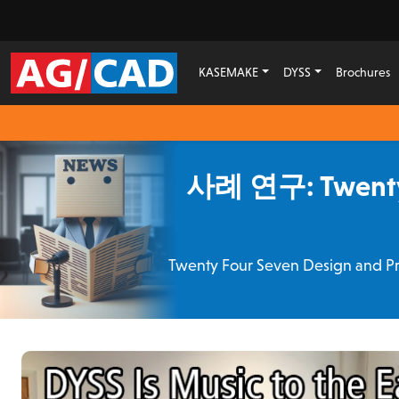
KASEMAKE
DYSS
Brochures
사례 연구: Twenty 
Twenty Four Seven Desi