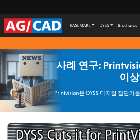
KASEMAKE
DYSS
Brochures
사례 연구: Printv
이상
Printvision은 DYSS 디지털 