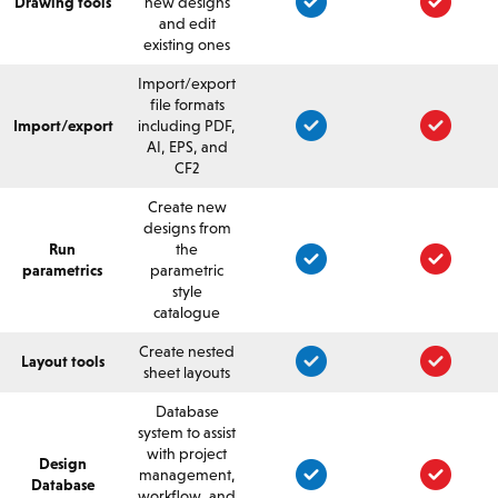
Drawing tools
new designs
and edit
existing ones
Import/export
file formats
Import/export
including PDF,
AI, EPS, and
CF2
Create new
designs from
Run
the
parametrics
parametric
style
catalogue
Create nested
Layout tools
sheet layouts
Database
system to assist
with project
Design
management,
Database
workflow, and