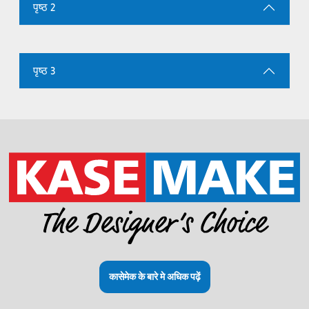
पृष्ठ 2
पृष्ठ 3
कासेमेक के बारे मे अधिक पढ़ें