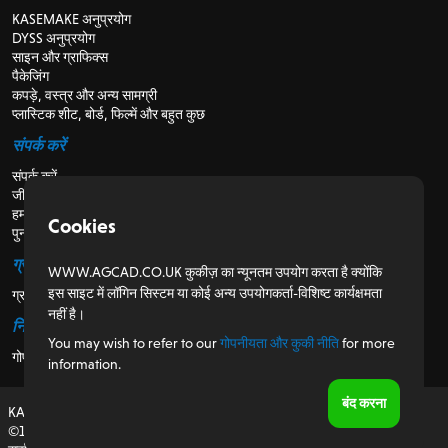
KASEMAKE अनुप्रयोग
DYSS अनुप्रयोग
साइन और ग्राफिक्स
पैकेजिंग
कपड़े, वस्त्र और अन्य सामग्री
प्लास्टिक शीट, बोर्ड, फिल्में और बहुत कुछ
संपर्क करें
संपर्क करें
जीविका
हमारे बारे में
Cookies
पुनर्विक्रेताओं के लिए
ग्राहकों के लिए
WWW.AGCAD.CO.UK कुकीज़ का न्यूनतम उपयोग करता है क्योंकि
इस साइट में लॉगिन सिस्टम या कोई अन्य उपयोगकर्ता-विशिष्ट कार्यक्षमता
ग्राहक पोर्टल
नहीं है।
नियामक
You may wish to refer to our
गोपनीयता और कुकी नीति
for more
गोपनीयता और कुकी नीति
information.
बंद करना
KASEMAKE, यूके में डिजाइन और विकसित
©1987-2026 AG/CAD Limited