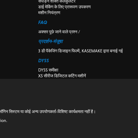
संपीड़न शक्ति कैलकुलेटर
डाई मेकिंग के लिए प्रारूपण उपकरण
मशीन नियंत्रण
FAQ
अक्सर पूछे जाने वाले प्रश्न /
प्रदर्शन-मंजूषा
3 डी पैकेजिंग डिजाइन फिल्में, KASEMAKE द्वारा बनाई गई
DYSS
DYSS समीक्षा
X5 सीरीज डिजिटल कटिंग मशीनें
X7 सीरीज डिजिटल कटिंग मशीनें
DYSS काटने की मशीन उपकरण
पूर्व स्वामित्व और प्रदर्शन डिजिटल कटिंग मशीनें
के-कट विजन
संस्थापन
सिस्टम या कोई अन्य उपयोगकर्ता-विशिष्ट कार्यक्षमता नहीं है।
ब्लॉग
ion.
ब्लॉग