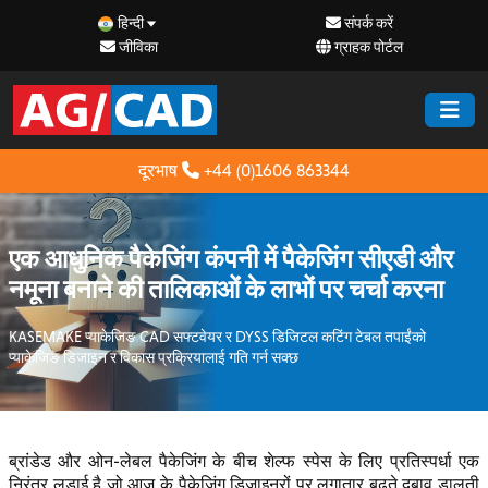
हिन्दी
संपर्क करें
जीविका
ग्राहक पोर्टल
दूरभाष
+44 (0)1606 863344
एक आधुनिक पैकेजिंग कंपनी में पैकेजिंग सीएडी और
नमूना बनाने की तालिकाओं के लाभों पर चर्चा करना
KASEMAKE प्याकेजिङ CAD सफ्टवेयर र DYSS डिजिटल कटिंग टेबल तपाईंको
प्याकेजिङ डिजाइन र विकास प्रक्रियालाई गति गर्न सक्छ
ब्रांडेड और ओन-लेबल पैकेजिंग के बीच शेल्फ स्पेस के लिए प्रतिस्पर्धा एक
निरंतर लड़ाई है जो आज के पैकेजिंग डिजाइनरों पर लगातार बढ़ते दबाव डालती