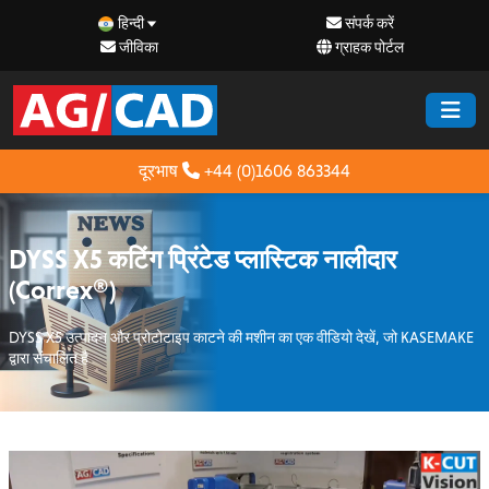
हिन्दी
संपर्क करें
जीविका
ग्राहक पोर्टल
दूरभाष
+44 (0)1606 863344
DYSS X5 कटिंग प्रिंटेड प्लास्टिक नालीदार
(Correx®)
DYSS X5 उत्पादन और प्रोटोटाइप काटने की मशीन का एक वीडियो देखें, जो KASEMAKE
द्वारा संचालित है