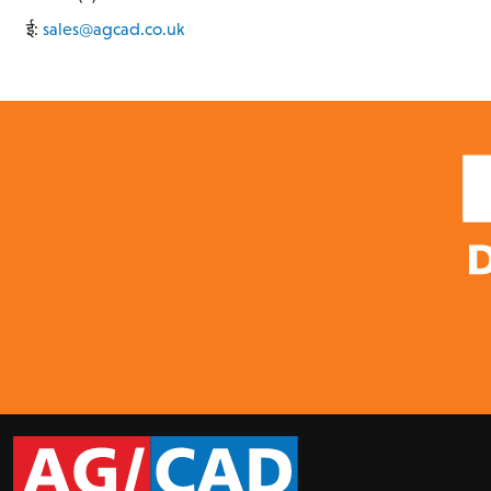
ई:
sales@agcad.co.uk