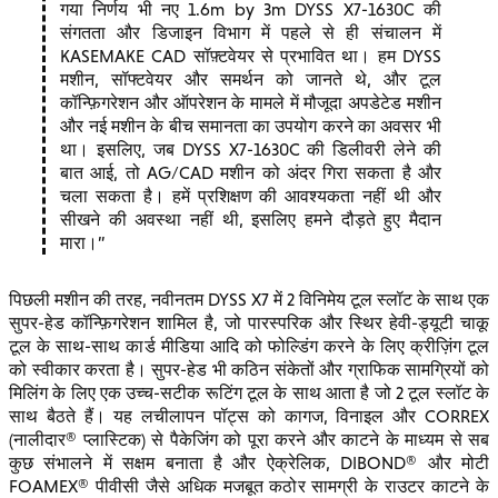
गया निर्णय भी नए 1.6m by 3m DYSS X7-1630C की
संगतता और डिजाइन विभाग में पहले से ही संचालन में
KASEMAKE CAD सॉफ़्टवेयर से प्रभावित था। हम DYSS
मशीन, सॉफ्टवेयर और समर्थन को जानते थे, और टूल
कॉन्फ़िगरेशन और ऑपरेशन के मामले में मौजूदा अपडेटेड मशीन
और नई मशीन के बीच समानता का उपयोग करने का अवसर भी
था। इसलिए, जब DYSS X7-1630C की डिलीवरी लेने की
बात आई, तो AG/CAD मशीन को अंदर गिरा सकता है और
चला सकता है। हमें प्रशिक्षण की आवश्यकता नहीं थी और
सीखने की अवस्था नहीं थी, इसलिए हमने दौड़ते हुए मैदान
मारा।
पिछली मशीन की तरह, नवीनतम DYSS X7 में 2 विनिमेय टूल स्लॉट के साथ एक
सुपर-हेड कॉन्फ़िगरेशन शामिल है, जो पारस्परिक और स्थिर हेवी-ड्यूटी चाकू
टूल के साथ-साथ कार्ड मीडिया आदि को फोल्डिंग करने के लिए क्रीज़िंग टूल
को स्वीकार करता है। सुपर-हेड भी कठिन संकेतों और ग्राफिक सामग्रियों को
मिलिंग के लिए एक उच्च-सटीक रूटिंग टूल के साथ आता है जो 2 टूल स्लॉट के
साथ बैठते हैं। यह लचीलापन पॉट्स को कागज, विनाइल और CORREX
(नालीदार® प्लास्टिक) से पैकेजिंग को पूरा करने और काटने के माध्यम से सब
कुछ संभालने में सक्षम बनाता है और ऐक्रेलिक, DIBOND® और मोटी
FOAMEX® पीवीसी जैसे अधिक मजबूत कठोर सामग्री के राउटर काटने के