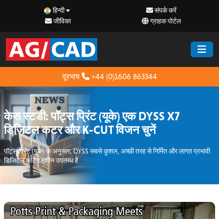
हिन्दी
संपर्क करें
जीविका
ग्राहक पोर्टल
दूरभाष
+44 (0)1606 863344
केस स्टडी: पॉट्स प्रिंट (यूके) एक DYSS X7
डिजिटल कटर और K-CUT विजन चुनें
पॉट्स प्रिंट (यूके) के अनुसार, DYSS सबसे कुशल, अच्छी तरह से निर्मित और लागत प्रभावी
डिजिटल कटिंग मशीन उपलब्ध है