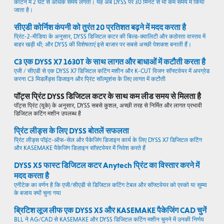
काटने में 2 घंटे से अधिक समय लगता। यह अब DYSS पर 30 मिनट से भी कम समय में किया
जाता है।
सीएडी कोर्निश कंपनी को तुरंत 20 प्रतिशत बढ़ने में मदद करता है
प्रिंट-2-मीडिया के अनुसार, DYSS डिजिटल कटर की बिल्ड-क्वालिटी और कठोरता वास्तव में
बाहर खड़ी थी; और DYSS की विशेषताएं इसे बाजार पर सबसे अच्छी पेशकश बनाती हैं।
C3 एक DYSS X7 1630T के साथ लागत और बाधाओं में कटौती करता है
एजी / सीएडी से एक DYSS X7 डिजिटल कटिंग मशीन और K-CUT विजन सॉफ्टवेयर में अपग्रेड
करना C3 मिडलैंड्स डिजाइन और प्रिंट सॉल्यूशंस के लिए लागत में कटौती
पॉट्स प्रिंट DYSS डिजिटल कटर के साथ कम लीड समय से मिलता है
पॉट्स प्रिंट (यूके) के अनुसार, DYSS सबसे कुशल, अच्छी तरह से निर्मित और लागत प्रभावी
डिजिटल कटिंग मशीन उपलब्ध है
प्रिंट लीड्स के लिए DYSS बोतलें सफलता
प्रिंट लीड्स पॉइंट-ऑफ-सेल और पैकेजिंग डिजाइन कार्य के लिए DYSS X7 डिजिटल कटिंग
और KASEMAKE पैकेजिंग डिज़ाइन सॉफ़्टवेयर में निवेश करते हैं
DYSS X5 फास्ट डिजिटल कटर Anytech प्रिंट का विस्तार करने में
मदद करता है
एनीटेक का वर्णन है कि एजी/सीएडी से डिजिटल कटिंग टेबल और सॉफ्टवेयर को एस्को या सुम्मा
के बजाय क्यों चुना गया
ब्रिटिश लूज लीफ एक DYSS X5 और KASEMAKE पैकेजिंग CAD चुनें
BLL ने AG/CAD से KASEMAKE और DYSS डिजिटल कटिंग मशीन चुनने में उनकी निर्णय