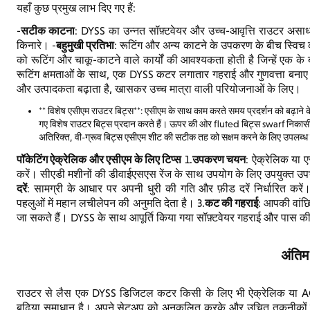
यहाँ कुछ प्रमुख लाभ दिए गए हैं:
सटीक काटना
-
: DYSS का उन्नत सॉफ़्टवेयर और उच्च-आवृत्ति राउटर 
बहुमुखी प्रतिभा
किनारे। -
: रूटिंग और अन्य काटने के उपकरण के बीच स्विच
को रूटिंग और चाकू-काटने वाले कार्यों की आवश्यकता होती है जिन्हें एक 
रूटिंग क्षमताओं के साथ, एक DYSS कटर लगातार गहराई और गुणवत्ता बनाए रखत
और उत्पादकता बढ़ाता है, खासकर उच्च मात्रा वाली परियोजनाओं के लिए।
** विशेष एसीएम राउटर बिट्स**: एसीएम के साथ काम करते समय प्रदर्शन को बढ़ाने क
गए विशेष राउटर बिट्स प्रदान करते हैं। ऊपर की ओर fluted बिट्स swarf निकास
अतिरिक्त, वी-ग्रूव बिट्स एसीएम शीट की सटीक तह को सक्षम करने के लिए उपलब्ध 
पॉकेटिंग ऐक्रेलिक और एसीएम के लिए टिप्स
उपकरण चयन
1.
: ऐक्रेलिक या 
करें। सीएडी मशीनों की डीवाईएसएस रेंज के साथ उपयोग के लिए उपयुक्त उपभोग
दरें
: सामग्री के आधार पर अपनी धुरी की गति और फ़ीड दरें निर्धारित करें
कट की गहराई
पहलुओं में महान लचीलेपन की अनुमति देता है। 3.
: आपकी वांछि
जा सकते हैं। DYSS के साथ आपूर्ति किया गया सॉफ़्टवेयर गहराई और पास की
अंतिम
राउटर से लैस एक DYSS डिजिटल कटर किसी के लिए भी ऐक्रेलिक या A
बढ़िया समाधान है। अपने सेटअप को अनुकूलित करके और उचित तकनीकों क