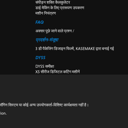
संपीड़न शक्ति कैलकुलेटर
डाई मेकिंग के लिए प्रारूपण उपकरण
मशीन नियंत्रण
FAQ
अक्सर पूछे जाने वाले प्रश्न /
प्रदर्शन-मंजूषा
3 डी पैकेजिंग डिजाइन फिल्में, KASEMAKE द्वारा बनाई गई
DYSS
DYSS समीक्षा
X5 सीरीज डिजिटल कटिंग मशीनें
X7 सीरीज डिजिटल कटिंग मशीनें
DYSS काटने की मशीन उपकरण
पूर्व स्वामित्व और प्रदर्शन डिजिटल कटिंग मशीनें
के-कट विजन
संस्थापन
सिस्टम या कोई अन्य उपयोगकर्ता-विशिष्ट कार्यक्षमता नहीं है।
ब्लॉग
ion.
ब्लॉग