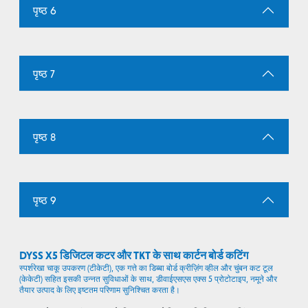
पृष्ठ 6
पृष्ठ 7
पृष्ठ 8
पृष्ठ 9
DYSS X5 डिजिटल कटर और TKT के साथ कार्टन बोर्ड कटिंग
स्पर्शरेखा चाकू उपकरण (टीकेटी), एक गत्ते का डिब्बा बोर्ड क्रीज़िंग व्हील और चुंबन कट टूल
(केकेटी) सहित इसकी उन्नत सुविधाओं के साथ, डीवाईएसएस एक्स 5 प्रोटोटाइप, नमूने और
तैयार उत्पाद के लिए इष्टतम परिणाम सुनिश्चित करता है।