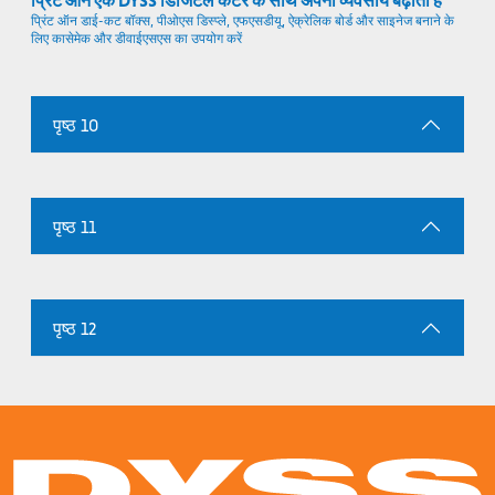
प्रिंट ऑन एक DYSS डिजिटल कटर के साथ अपना व्यवसाय बढ़ाता है
प्रिंट ऑन डाई-कट बॉक्स, पीओएस डिस्प्ले, एफएसडीयू, ऐक्रेलिक बोर्ड और साइनेज बनाने के
लिए कासेमेक और डीवाईएसएस का उपयोग करें
पृष्ठ 10
पृष्ठ 11
पृष्ठ 12