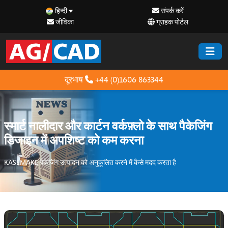
हिन्दी
संपर्क करें
जीविका
ग्राहक पोर्टल
दूरभाष
+44 (0)1606 863344
स्मार्ट नालीदार और कार्टन वर्कफ़्लो के साथ पैकेजिंग
डिजाइन में अपशिष्ट को कम करना
KASEMAKE पैकेजिंग उत्पादन को अनुकूलित करने में कैसे मदद करता है