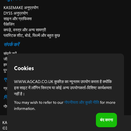
KASEMAKE अनुप्रयोग
DYSS अनुप्रयोग
साइन और ग्राफिक्स
पैकेजिंग
कपड़े, वस्त्र और अन्य सामग्री
प्लास्टिक शीट, बोर्ड, फिल्में और बहुत कुछ
संपर्क करें
संपर्क करें
जीविका
हमारे बारे में
Cookies
पुनर्विक्रेताओं के लिए
ग्राहकों के लिए
WWW.AGCAD.CO.UK कुकीज़ का न्यूनतम उपयोग करता है क्योंकि
इस साइट में लॉगिन सिस्टम या कोई अन्य उपयोगकर्ता-विशिष्ट कार्यक्षमता
ग्राहक पोर्टल
नहीं है।
नियामक
You may wish to refer to our
गोपनीयता और कुकी नीति
for more
गोपनीयता और कुकी नीति
information.
बंद करना
KASEMAKE, यूके में डिजाइन और विकसित
©1987-2026 AG/CAD Limited