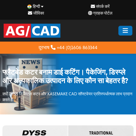
हिन्दी
संपर्क करें
जीविका
ग्राहक पोर्टल
दूरभाष
+44 (0)1606 863344
फ्लैटबेड कटर बनाम डाई कटिंग। पैकेजिंग, डिस्प्ले
और अल्पकालिक उत्पादन के लिए कौन सा बेहतर है?
क्यों DYSS डिजिटल कटर और KASEMAKE CAD सॉफ्टवेयर प्रतिस्पर्धात्मक लाभ प्रदान
करते हैं