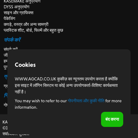
KASEMAKE अनुप्रयोग
DYSS अनुप्रयोग
साइन और ग्राफिक्स
पैकेजिंग
कपड़े, वस्त्र और अन्य सामग्री
प्लास्टिक शीट, बोर्ड, फिल्में और बहुत कुछ
संपर्क करें
संपर्क करें
जीविका
हमारे बारे में
Cookies
पुनर्विक्रेताओं के लिए
ग्राहकों के लिए
WWW.AGCAD.CO.UK कुकीज़ का न्यूनतम उपयोग करता है क्योंकि
इस साइट में लॉगिन सिस्टम या कोई अन्य उपयोगकर्ता-विशिष्ट कार्यक्षमता
ग्राहक पोर्टल
नहीं है।
नियामक
You may wish to refer to our
गोपनीयता और कुकी नीति
for more
गोपनीयता और कुकी नीति
information.
बंद करना
KASEMAKE, यूके में डिजाइन और विकसित
©1987-2026 AG/CAD Limited
सर्वाधिकार सुरक्षित