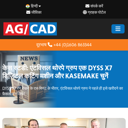
हिन्दी
संपर्क करें
जीविका
ग्राहक पोर्टल
दूरभाष
+44 (0)1606 863344
केस स्टडी: एंटविसल थोरपे ग्रुप एक DYSS X7
डिजिटल कटिंग मशीन और KASEMAKE चुनें
DYSS X7 रन देखने के दस मिनट के भीतर, एंटविसल थोरपे ग्रुप ने पहले ही इसे खरीदने का
फैसला कर लिया!