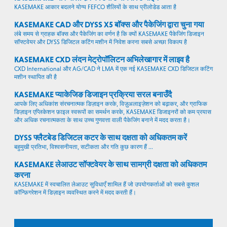
KASEMAKE आकार बदलने योग्य FEFCO शैलियों के साथ प्रीलोडेड आता है
KASEMAKE CAD और DYSS X5 बॉक्स और पैकेजिंग द्वारा चुना गया
लंबे समय से ग्राहक बॉक्स और पैकेजिंग का वर्णन है कि क्यों KASEMAKE पैकेजिंग डिजाइन
सॉफ्टवेयर और DYSS डिजिटल कटिंग मशीन में निवेश करना सबसे अच्छा विकल्प है
KASEMAKE CXD लंदन मेट्रोपॉलिटन अभिलेखागार में लाइव है
CXD International और AG/CAD ने LMA में एक नई KASEMAKE CXD डिजिटल कटिंग
मशीन स्थापित की है
KASEMAKE प्याकेजिङ डिजाइन प्रक्रिया सरल बनाउँदै
आपके लिए अधिकांश संरचनात्मक डिज़ाइन करके, विज़ुअलाइज़ेशन को बढ़ाकर, और ग्राफिक
डिज़ाइन एप्लिकेशन फ़ाइल स्वरूपों का समर्थन करके, KASEMAKE डिजाइनरों को कम प्रयास
और अधिक रचनात्मकता के साथ उच्च गुणवत्ता वाली पैकेजिंग बनाने में मदद करता है।
DYSS फ्लैटबेड डिजिटल कटर के साथ दक्षता को अधिकतम करें
बहुमुखी प्रतिभा, विश्वसनीयता, सटीकता और गति कुछ कारण हैं ...
KASEMAKE लेआउट सॉफ्टवेयर के साथ सामग्री दक्षता को अधिकतम
करना
KASEMAKE में स्वचालित लेआउट सुविधाएँ शामिल हैं जो उपयोगकर्ताओं को सबसे कुशल
कॉन्फ़िगरेशन में डिज़ाइन व्यवस्थित करने में मदद करती हैं।