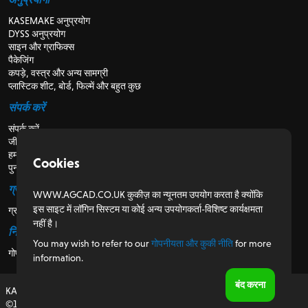
KASEMAKE अनुप्रयोग
DYSS अनुप्रयोग
साइन और ग्राफिक्स
पैकेजिंग
कपड़े, वस्त्र और अन्य सामग्री
प्लास्टिक शीट, बोर्ड, फिल्में और बहुत कुछ
संपर्क करें
संपर्क करें
जीविका
हमारे बारे में
Cookies
पुनर्विक्रेताओं के लिए
ग्राहकों के लिए
WWW.AGCAD.CO.UK कुकीज़ का न्यूनतम उपयोग करता है क्योंकि
इस साइट में लॉगिन सिस्टम या कोई अन्य उपयोगकर्ता-विशिष्ट कार्यक्षमता
ग्राहक पोर्टल
नहीं है।
नियामक
You may wish to refer to our
गोपनीयता और कुकी नीति
for more
गोपनीयता और कुकी नीति
information.
बंद करना
KASEMAKE, यूके में डिजाइन और विकसित
©1987-2026 AG/CAD Limited