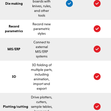
boards with
Die making
knives, rules,
and other
tools
Record new
Record
parametric
parametrics
styles
Connect to
external
MIS/ERP
MIS/ERP
systems
3D folding of
multiple parts,
including
3D
animation,
import and
export
Drive plotters,
cutters,
Plotting/cutting
sample tables,