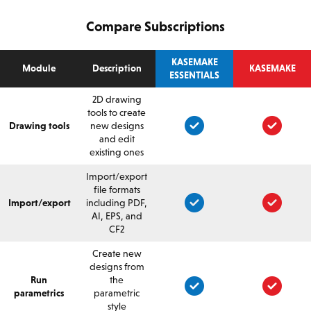
Compare Subscriptions
KASEMAKE
Module
Description
KASEMAKE
ESSENTIALS
2D drawing
tools to create
Drawing tools
new designs
and edit
existing ones
Import/export
file formats
Import/export
including PDF,
AI, EPS, and
CF2
Create new
designs from
Run
the
parametrics
parametric
style