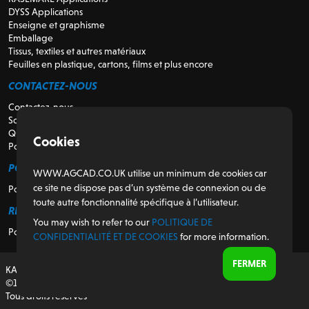
DYSS Applications
Enseigne et graphisme
Emballage
Tissus, textiles et autres matériaux
Feuilles en plastique, cartons, films et plus encore
CONTACTEZ-NOUS
Contactez-nous
Soutien
Qui sommes-nous
Cookies
Pour les revendeurs
POUR LES CLIENTS
WWW.AGCAD.CO.UK utilise un minimum de cookies car
ce site ne dispose pas d’un système de connexion ou de
Portail client
toute autre fonctionnalité spécifique à l’utilisateur.
RÉGULATEUR
You may wish to refer to our
POLITIQUE DE
Politique de confidentialité et de cookies
CONFIDENTIALITÉ ET DE COOKIES
for more information.
FERMER
KASEMAKE, conçu et développé au Royaume-Uni
©1987-2026 AG/CAD Limited
Tous droits réservés