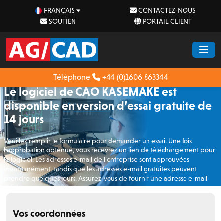
FRANÇAIS
CONTACTEZ-NOUS
SOUTIEN
PORTAIL CLIENT
Téléphone
+44 (0)1606 863344
Le logiciel de CAO KASEMAKE est
disponible en version d’essai gratuite de
14 jours
Veuillez remplir le formulaire pour demander un essai. Une fois
l’approbation obtenue, vous recevrez un lien de téléchargement pour
le logiciel. Les adresses e-mail de l’entreprise sont approuvées
instantanément, tandis que les adresses e-mail gratuites peuvent
prendre quelques jours. Assurez-vous de fournir une adresse e-mail
valide pour recevoir le lien.
Vos coordonnées