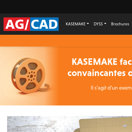
KASEMAKE
DYSS
Brochures
KASEMAKE facil
convaincantes d
Il s’agit d’un ex