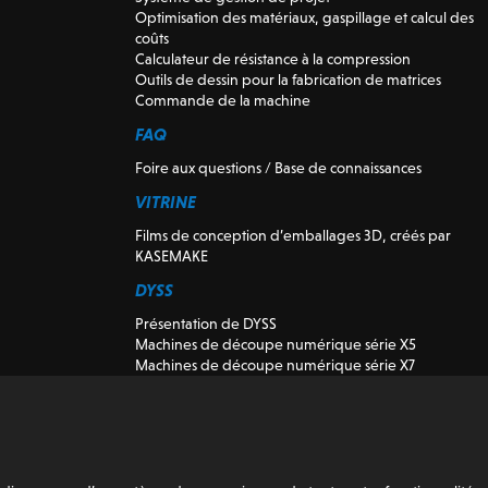
Optimisation des matériaux, gaspillage et calcul des
coûts
Calculateur de résistance à la compression
Outils de dessin pour la fabrication de matrices
Commande de la machine
FAQ
Foire aux questions / Base de connaissances
VITRINE
Films de conception d’emballages 3D, créés par
KASEMAKE
DYSS
Présentation de DYSS
Machines de découpe numérique série X5
Machines de découpe numérique série X7
Machines-outils de découpe DYSS
Machines de découpe numériques d’occasion et
de démonstration
K-CUT Vision
Installation