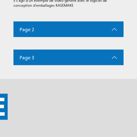
Il s’agit d’un exemple de vidéo généré avec le logiciel de
conception d’emballages KASEMAKE
Page 2
Page 3