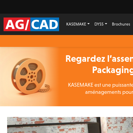
KASEMAKE
DYSS
Brochures
Regardez l’ass
Packaging
KASEMAKE est une puissante
aménagements pour de