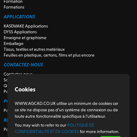
Formation
Formations
APPLICATIONS
KASEMAKE Applications
DYSS Applications
Enseigne et graphisme
Emballage
Tissus, textiles et autres matériaux
Feuilles en plastique, cartons, films et plus encore
CONTACTEZ-NOUS
Contactez-nous
Soutien
Qui sommes-nous
Cookies
Pour les revendeurs
POUR LES CLIENTS
WWW.AGCAD.CO.UK utilise un minimum de cookies car
ce site ne dispose pas d’un système de connexion ou de
Portail client
toute autre fonctionnalité spécifique à l’utilisateur.
RÉGULATEUR
You may wish to refer to our
POLITIQUE DE
Politique de confidentialité et de cookies
CONFIDENTIALITÉ ET DE COOKIES
for more information.