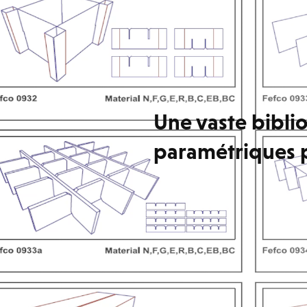
Une vaste bibl
paramétriques p