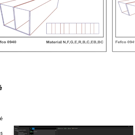
é
té
us