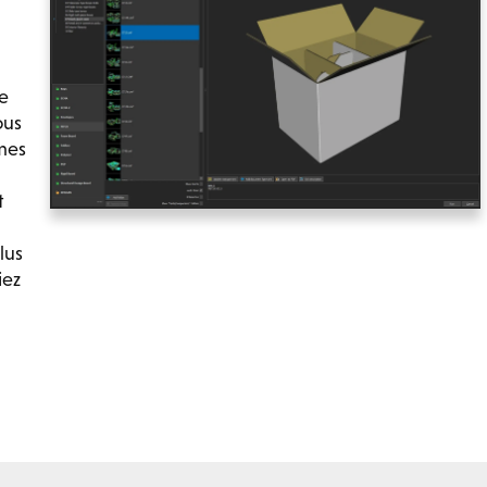
te
ous
mes
t
lus
iez