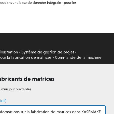
rées dans une base de données intégrale - pour les
illustration
•
Système de gestion de projet
•
our la fabrication de matrices
•
Commande de la machine
bricants de matrices
 d’un jour ouvrable)
atif)