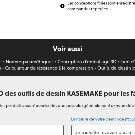
Les conceptions finies sont enregist
commandes répétées
Voir aussi
e
•
Normes paramétriques
•
Conception d’emballage 3D
•
Lien d’
s
•
Calculateur de résistance à la compression
•
Outils de dessin p
es outils de dessin KASEMAKE pour les fa
istes produits vous répondra dès que possible (généralement dans un délai
La nature de votre demande (facult