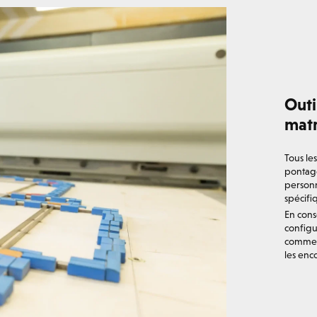
Outi
matr
Tous le
pontage
personn
spécifi
En cons
configu
comme l
les enc