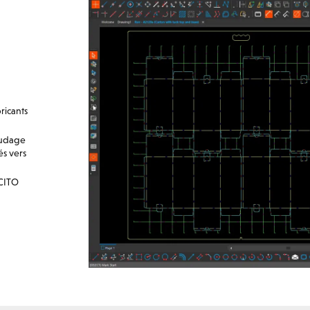
ricants
nudage
és vers
CITO