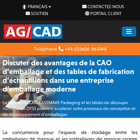
FRANÇAIS
CONTACTEZ-NOUS
SOUTIEN
PORTAIL CLIENT
Téléphone
+44 (0)1606 863344
Discuter des avantages de la CAO
d’emballage et des tables de fabrication
d’échantillons dans une entreprise
d’emballage moderne
Le logiciel de CAO KASEMAKE Packaging et les tables de découpe
numériques DYSS peuvent accélérer votre processus de conception et
de développement d’emballages
La concurrence pour l’espace de stockage entre les
emballages de marque et les emballages de marque propre