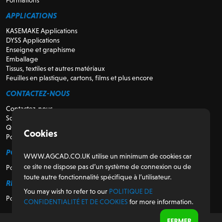
Formations
APPLICATIONS
KASEMAKE Applications
DYSS Applications
Enseigne et graphisme
Emballage
Tissus, textiles et autres matériaux
Feuilles en plastique, cartons, films et plus encore
CONTACTEZ-NOUS
Contactez-nous
Soutien
Qui sommes-nous
Cookies
Pour les revendeurs
POUR LES CLIENTS
WWW.AGCAD.CO.UK utilise un minimum de cookies car
ce site ne dispose pas d’un système de connexion ou de
Portail client
toute autre fonctionnalité spécifique à l’utilisateur.
RÉGULATEUR
You may wish to refer to our
POLITIQUE DE
Politique de confidentialité et de cookies
CONFIDENTIALITÉ ET DE COOKIES
for more information.
FERMER