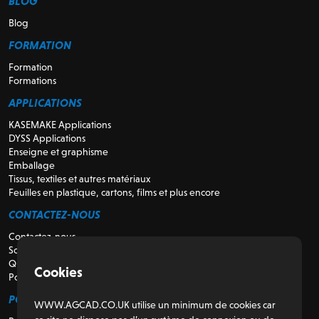
BLOG
Blog
FORMATION
Formation
Formations
APPLICATIONS
KASEMAKE Applications
DYSS Applications
Enseigne et graphisme
Emballage
Tissus, textiles et autres matériaux
Feuilles en plastique, cartons, films et plus encore
CONTACTEZ-NOUS
Contactez-nous
Soutien
Qui sommes-nous
Cookies
Pour les revendeurs
POUR LES CLIENTS
WWW.AGCAD.CO.UK utilise un minimum de cookies car