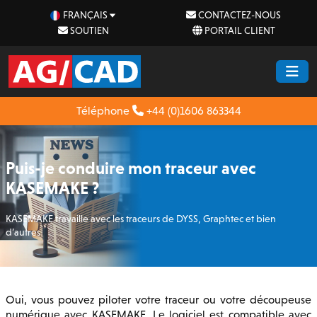
FRANÇAIS
CONTACTEZ-NOUS
SOUTIEN
PORTAIL CLIENT
Téléphone
+44 (0)1606 863344
Puis-je conduire mon traceur avec
KASEMAKE ?
KASEMAKE travaille avec les traceurs de DYSS, Graphtec et bien
d’autres
Oui, vous pouvez piloter votre traceur ou votre découpeuse
numérique avec KASEMAKE. Le logiciel est compatible avec