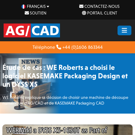
FRANÇAIS
CONTACTEZ-NOUS
SOUTIEN
PORTAIL CLIENT
Téléphone
+44 (0)1606 863344
Étude de cas : WE Roberts a choisi le
logiciel KASEMAKE Packaging Design et
un DYSS X5
WE Roberts explique sa décision de choisir une machine de découpe
numérique d’AG/CAD et de KASEMAKE Packaging CAD