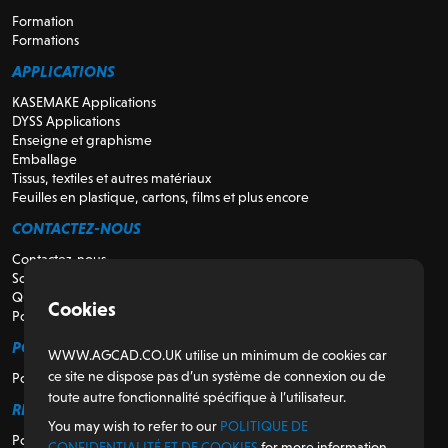
Formation
Formations
APPLICATIONS
KASEMAKE Applications
DYSS Applications
Enseigne et graphisme
Emballage
Tissus, textiles et autres matériaux
Feuilles en plastique, cartons, films et plus encore
CONTACTEZ-NOUS
Contactez-nous
Soutien
Qui sommes-nous
Cookies
Pour les revendeurs
POUR LES CLIENTS
WWW.AGCAD.CO.UK utilise un minimum de cookies car
ce site ne dispose pas d’un système de connexion ou de
Portail client
toute autre fonctionnalité spécifique à l’utilisateur.
RÉGULATEUR
You may wish to refer to our
POLITIQUE DE
Politique de confidentialité et de cookies
CONFIDENTIALITÉ ET DE COOKIES
for more information.