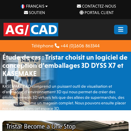
FRANÇAIS
CONTACTEZ-NOUS
SOUTIEN
PORTAIL CLIENT
Téléphone
+44 (0)1606 863344
Étude de cas : Tristar choisit un logiciel de
conception d’emballages 3D DYSS X7 et
KASEMAKE
KASEMAKE CAD comprend un puissant outil de visualisation et
d’animation d’environnement 3D qui nous permet de créer des
environnements 3D virtuels tels que des allées de supermarchés, des
étagères ou même un magasin complet. Nous pouvons ensuite placer
nos produits dans cet espace 3D.