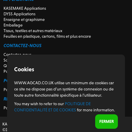
KASEMAKE Applications
DYSS Applications
Enseigne et graphisme
Emballage
Tissus, textiles et autres matériaux
Feuilles en plastique, cartons, films et plus encore
CONTACTEZ-NOUS
Contactez-nous
Soutien
Qui sommes-nous
Cookies
Pour les revendeurs
POUR LES CLIENTS
WWW.AGCAD.CO.UK utilise un minimum de cookies car
ce site ne dispose pas d’un système de connexion ou de
Portail client
toute autre fonctionnalité spécifique à l’utilisateur.
RÉGULATEUR
You may wish to refer to our
POLITIQUE DE
Politique de confidentialité et de cookies
CONFIDENTIALITÉ ET DE COOKIES
for more information.
FERMER
KASEMAKE, conçu et développé au Royaume-Uni
©1987-2026 AG/CAD Limited