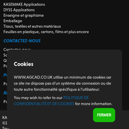
KASEMAKE Applications
DYSS Applications
Enseigne et graphisme
Emballage
Tissus, textiles et autres matériaux
Feuilles en plastique, cartons, films et plus encore
CONTACTEZ-NOUS
Contactez-nous
Soutien
Qui sommes-nous
Cookies
Pour les revendeurs
POUR LES CLIENTS
WWW.AGCAD.CO.UK utilise un minimum de cookies car
ce site ne dispose pas d’un système de connexion ou de
Portail client
toute autre fonctionnalité spécifique à l’utilisateur.
RÉGULATEUR
You may wish to refer to our
POLITIQUE DE
Politique de confidentialité et de cookies
CONFIDENTIALITÉ ET DE COOKIES
for more information.
FERMER
KASEMAKE, conçu et développé au Royaume-Uni
©1987-2026 AG/CAD Limited
Tous droits réservés