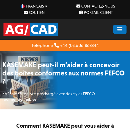
FRANÇAIS
CONTACTEZ-NOUS
SOUTIEN
PORTAIL CLIENT
Téléphone
+44 (0)1606 863344
KASEMAKE peut-il m’aider à concevoir
des boîtes conformes aux normes FEFCO
?
KASEMAKE est livré préchargé avec des styles FEFCO
redimensionnables
Comment KASEMAKE peut vous aider à