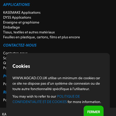
APPLICATIONS
KASEMAKE Applications
DYSS Applications
Enseigne et graphisme
Emballage
Tissus, textiles et autres matériaux
Feuilles en plastique, cartons, films et plus encore
CONTACTEZ-NOUS
Contactez-nous
Soutien
Qui sommes-nous
Cookies
Pour les revendeurs
POUR LES CLIENTS
WWW.AGCAD.CO.UK utilise un minimum de cookies car
ce site ne dispose pas d’un système de connexion ou de
Portail client
toute autre fonctionnalité spécifique à l’utilisateur.
RÉGULATEUR
You may wish to refer to our
POLITIQUE DE
Politique de confidentialité et de cookies
CONFIDENTIALITÉ ET DE COOKIES
for more information.
FERMER
KASEMAKE, conçu et développé au Royaume-Uni