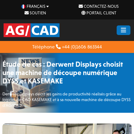
FRANÇAIS
CONTACTEZ-NOUS
SOUTIEN
PORTAIL CLIENT
Téléphone
+44 (0)1606 863344
Étude de cas : Derwent Displays choisit
une machine de découpe numérique
DYSS et KASEMAKE
Derwent Displays décrit les gains de productivité réalisés grâce au
logiciel de CAO KASEMAKE et à sa nouvelle machine de découpe DYSS
d’AG/CAD