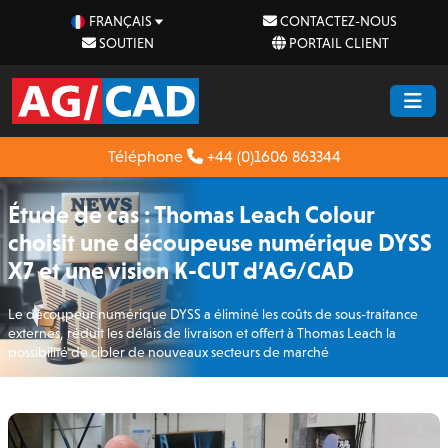
FRANÇAIS
CONTACTEZ-NOUS
SOUTIEN
PORTAIL CLIENT
Téléphone
+44 (0)1606 863344
Étude de cas : Thomas Leach Colour
choisit une découpeuse numérique DYSS
X7 et une vision K-CUT d’AG/CAD
Le découpeur numérique DYSS a éliminé les coûts de sous-traitance
externes, réduit les délais de livraison et offert à Thomas Leach la
possibilité de cibler de nouveaux secteurs de marché