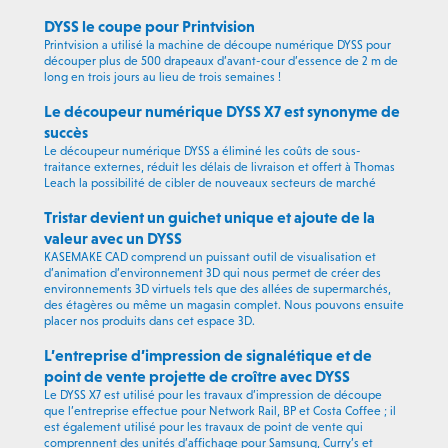
DYSS le coupe pour Printvision
Printvision a utilisé la machine de découpe numérique DYSS pour
découper plus de 500 drapeaux d’avant-cour d’essence de 2 m de
long en trois jours au lieu de trois semaines !
Le découpeur numérique DYSS X7 est synonyme de
succès
Le découpeur numérique DYSS a éliminé les coûts de sous-
traitance externes, réduit les délais de livraison et offert à Thomas
Leach la possibilité de cibler de nouveaux secteurs de marché
Tristar devient un guichet unique et ajoute de la
valeur avec un DYSS
KASEMAKE CAD comprend un puissant outil de visualisation et
d’animation d’environnement 3D qui nous permet de créer des
environnements 3D virtuels tels que des allées de supermarchés,
des étagères ou même un magasin complet. Nous pouvons ensuite
placer nos produits dans cet espace 3D.
L’entreprise d’impression de signalétique et de
point de vente projette de croître avec DYSS
Le DYSS X7 est utilisé pour les travaux d’impression de découpe
que l’entreprise effectue pour Network Rail, BP et Costa Coffee ; il
est également utilisé pour les travaux de point de vente qui
comprennent des unités d’affichage pour Samsung, Curry’s et