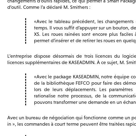
changements d’outils rapides, ce qui permet à Smart Pack
d’outil. Comme l’a déclaré M. Smithers :
Avec le tableau précédent, les changements d
temps. Il vous suffit d’appuyer sur un bouton, de 
X5. Les roues rainées sont encore plus facile
permet d’insérer et de retirer les roues en quel
L’entreprise dispose désormais de trois licences du logic
licences supplémentaires de KASEADMIN. À ce sujet, M. Smith
Avec le package KASEADMIN, notre équipe com
de la bibliothèque FEFCO pour faire des démonst
lors de leurs déplacements. Les paramètres 
rationalise notre processus, de la communicati
pouvons transformer une demande en un échant
Avec un bureau de négociation qui fonctionne comme un po
in », les commandes à court terme peuvent être traitées rap