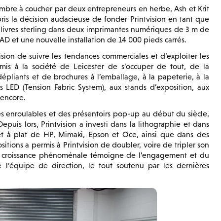
ambre à coucher par deux entrepreneurs en herbe, Ash et Krit
pris la décision audacieuse de fonder Printvision en tant que
 de livres sterling dans deux imprimantes numériques de 3 m de
 et une nouvelle installation de 14 000 pieds carrés.
ision de suivre les tendances commerciales et d’exploiter les
is à la société de Leicester de s’occuper de tout, de la
pliants et de brochures à l’emballage, à la papeterie, à la
es LED (Tension Fabric System), aux stands d’exposition, aux
 encore.
 enroulables et des présentoirs pop-up au début du siècle,
puis lors, Printvision a investi dans la lithographie et dans
et à plat de HP, Mimaki, Epson et Oce, ainsi que dans des
tions a permis à Printvision de doubler, voire de tripler son
tte croissance phénoménale témoigne de l’engagement et du
l’équipe de direction, le tout soutenu par les dernières