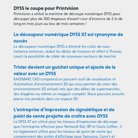
DYSS le coupe pour Printvision
Printvision a utilisé la machine de découpe numérique DYSS pour
découper plus de 500 drapeaux d’avant-cour d’essence de 2 m de
long en trois jours au lieu de trois semaines !
Le découpeur numérique DYSS X7 est synonyme de
succès
Le découpeur numérique DYSS a éliminé les coûts de sous-
traitance externes, réduit les délais de livraison et offert à Thomas
Leach la possibilité de cibler de nouveaux secteurs de marché
Tristar devient un guichet unique et ajoute de la
valeur avec un DYSS
KASEMAKE CAD comprend un puissant outil de visualisation et
d’animation d’environnement 3D qui nous permet de créer des
environnements 3D virtuels tels que des allées de supermarchés,
des étagères ou même un magasin complet. Nous pouvons ensuite
placer nos produits dans cet espace 3D.
L’entreprise d’impression de signalétique et de
point de vente projette de croître avec DYSS
Le DYSS X7 est utilisé pour les travaux d’impression de découpe
que l’entreprise effectue pour Network Rail, BP et Costa Coffee ; il
est également utilisé pour les travaux de point de vente qui
comprennent des unités d’affichage pour Samsung, Curry’s et