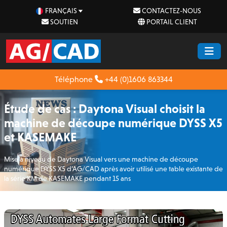
FRANÇAIS
CONTACTEZ-NOUS
SOUTIEN
PORTAIL CLIENT
Téléphone
+44 (0)1606 863344
Étude de cas : Daytona Visual choisit la
machine de découpe numérique DYSS X5
et KASEMAKE
Mise à niveau de Daytona Visual vers une machine de découpe
numérique DYSS X5 d’AG/CAD après avoir utilisé une table existante de
la série KM de KASEMAKE pendant 15 ans