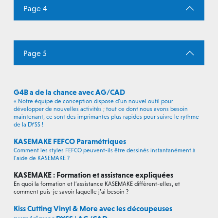
Page 4
Page 5
G4B a de la chance avec AG/CAD
« Notre équipe de conception dispose d’un nouvel outil pour
développer de nouvelles activités ; tout ce dont nous avons besoin
maintenant, ce sont des imprimantes plus rapides pour suivre le rythme
de la DYSS !
KASEMAKE FEFCO Paramétriques
Comment les styles FEFCO peuvent-ils être dessinés instantanément à
l’aide de KASEMAKE ?
KASEMAKE : Formation et assistance expliquées
En quoi la formation et l’assistance KASEMAKE diffèrent-elles, et
comment puis-je savoir laquelle j’ai besoin ?
Kiss Cutting Vinyl & More avec les découpeuses