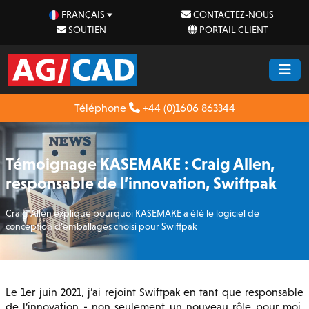
FRANÇAIS
CONTACTEZ-NOUS
SOUTIEN
PORTAIL CLIENT
Téléphone
+44 (0)1606 863344
Témoignage KASEMAKE : Craig Allen,
responsable de l’innovation, Swiftpak
Craig Allen explique pourquoi KASEMAKE a été le logiciel de
conception d’emballages choisi pour Swiftpak
Le 1er juin 2021, j’ai rejoint Swiftpak en tant que responsable
de l’innovation - non seulement un nouveau rôle pour moi,