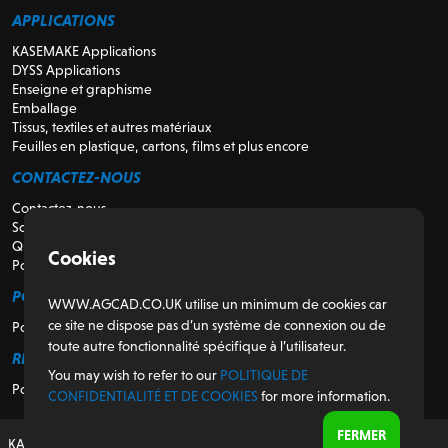
APPLICATIONS
KASEMAKE Applications
DYSS Applications
Enseigne et graphisme
Emballage
Tissus, textiles et autres matériaux
Feuilles en plastique, cartons, films et plus encore
CONTACTEZ-NOUS
Contactez-nous
Soutien
Qui sommes-nous
Cookies
Pour les revendeurs
POUR LES CLIENTS
WWW.AGCAD.CO.UK utilise un minimum de cookies car
ce site ne dispose pas d’un système de connexion ou de
Portail client
toute autre fonctionnalité spécifique à l’utilisateur.
RÉGULATEUR
You may wish to refer to our
POLITIQUE DE
Politique de confidentialité et de cookies
CONFIDENTIALITÉ ET DE COOKIES
for more information.
FERMER
KASEMAKE, conçu et développé au Royaume-Uni