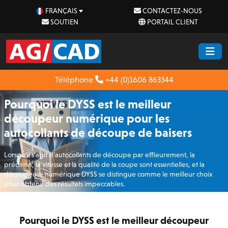
FRANÇAIS
CONTACTEZ-NOUS
SOUTIEN
PORTAIL CLIENT
Téléphone
+44 (0)1606 863344
Pourquoi le DYSS est le meilleur
découpeur numérique pour les
autocollants de découpe de baisers
Lorsqu’il s’agit d’autocollants de découpe par effleurement, la
précision, la vitesse et la qualité de la coupe sont essentielles, et la
découpeuse numérique DYSS se distingue comme le meilleur choix
pour obtenir des résultats impeccables.
Pourquoi le DYSS est le meilleur découpeur