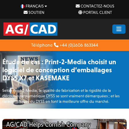
FRANÇAIS
CONTACTEZ-NOUS
SOUTIEN
PORTAIL CLIENT
Téléphone
+44 (0)1606 863344
Étude de cas : Print-2-Media choisit un
logiciel de conception d’emballages
DYSS X7 et KASEMAKE
Selon Print-2-Media, la qualité de fabrication et la rigidité de la
découpeuse numérique DYSS se sont vraiment démarquées ; et les
caractéristiques du DYSS en font la meilleure offre du marché.