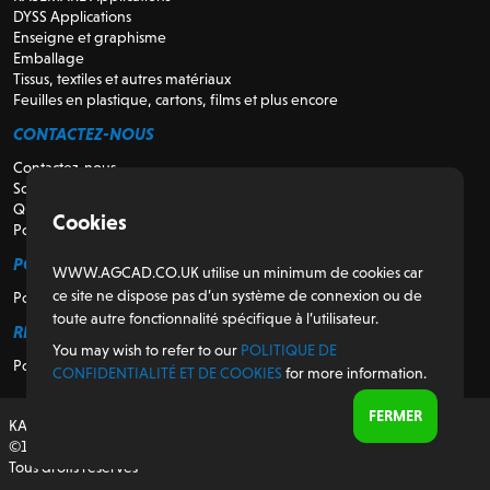
DYSS Applications
Enseigne et graphisme
Emballage
Tissus, textiles et autres matériaux
Feuilles en plastique, cartons, films et plus encore
CONTACTEZ-NOUS
Contactez-nous
Soutien
Qui sommes-nous
Cookies
Pour les revendeurs
POUR LES CLIENTS
WWW.AGCAD.CO.UK utilise un minimum de cookies car
ce site ne dispose pas d’un système de connexion ou de
Portail client
toute autre fonctionnalité spécifique à l’utilisateur.
RÉGULATEUR
You may wish to refer to our
POLITIQUE DE
Politique de confidentialité et de cookies
CONFIDENTIALITÉ ET DE COOKIES
for more information.
FERMER
KASEMAKE, conçu et développé au Royaume-Uni
©1987-2026 AG/CAD Limited
Tous droits réservés