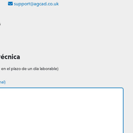
support@agcad.co.uk
s
técnica
 en el plazo de un día laborable)
nal)