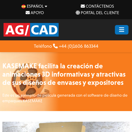
ESPAÑOL
CONTÁCTENOS
APOYO
PORTAL DEL CLIENTE
Teléfono
+44 (0)1606 863344
KASEMAKE facilita la creación de
animaciones 3D informativas y atractivas
de sus diseños de envases y expositores
Este es un ejemplo de película generada con el software de diseño de
empaques KASEMAKE