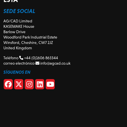
SEDE SOCIAL
AG/CAD Limited
KASEMAKE House
Barlow Drive
Woodford Park Industrial Estate
Winsford, Cheshire, CW7 2JZ
United Kingdom
Teléfono
+44 (0)1606 863344
correo electrónico
info@agcad.co.uk
SÍGUENOS EN