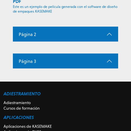
PDF
Este es un ejemplo de película generada con el software de diseño
de empaques KASEMAKE
Página 2
Página 3
ADIESTRAMIENTO
Adiestramiento
Cursos de formación
APLICACIONES
Aplicaciones de KASEMAKE