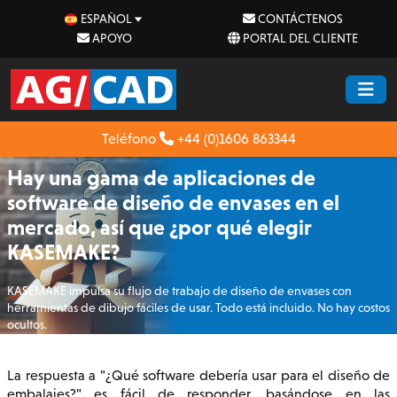
ESPAÑOL
CONTÁCTENOS
APOYO
PORTAL DEL CLIENTE
Teléfono
+44 (0)1606 863344
Hay una gama de aplicaciones de
software de diseño de envases en el
mercado, así que ¿por qué elegir
KASEMAKE?
KASEMAKE impulsa su flujo de trabajo de diseño de envases con
herramientas de dibujo fáciles de usar. Todo está incluido. No hay costos
ocultos.
La respuesta a "¿Qué software debería usar para el diseño de
embalajes?" es fácil de responder, basándose en las