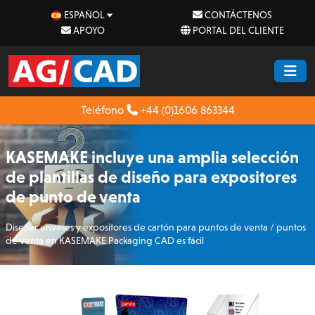
ESPAÑOL
CONTÁCTENOS
APOYO
PORTAL DEL CLIENTE
Teléfono
+44 (0)1606 863344
KASEMAKE incluye una amplia selección
de plantillas de diseño para expositores
de punto de venta
Diseñar envases y expositores de cartón para puntos de venta / puntos
de venta en KASEMAKE Packaging CAD es fácil