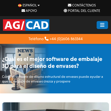
ESPAÑOL
CONTÁCTENOS
APOYO
PORTAL DEL CLIENTE
Teléfono
+44 (0)1606 863344
¿Cuál es el mejor software de embalaje
3D para el diseño de envases?
Cómo el software de diseño estructural de envases puede ayudar a
que su negocio de envases crezca y prospere