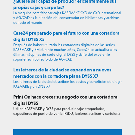
¿Quiere ser capaz de producir eficientemente sus
propias cajas y carpetas?
La máquina para fabricar cajas KASEMAKE CXD de CXD International
y AG/CAD es la elección del conservador en bibliotecas y archivos
de todo el mundo
Case24 preparado para el futuro con una cortadora
digital DYSS X5
Después de haber utilizado las cortadoras digitales de las series
KASEMAKE y KM durante muchos años, Cases24 se actualiza a las
últimas máquinas de corte digital DYSS y da fe del excelente
soporte técnico recibido de AG/CAD
Los letreros de la ciudad se expanden a nuevos
mercados con la cortadora plana DYSS X7
Los letreros de la ciudad describen los costos y beneficios de elegir
KAEMAKE y un DYSS X7
Print On hace crecer su negocio con una cortadora
digital DYSS
Utilice KASEMAKE y DYSS para producir cajas troqueladas,
expositores de punto de venta, FSDU, tableros acrílicos y cartelería