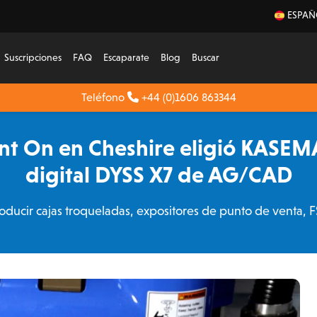
ESPAÑ
Suscripciones
FAQ
Escaparate
Blog
Buscar
Teléfono
+44 (0)1606 863344
rint On en Cheshire eligió KASEM
digital DYSS X7 de AG/CAD
ucir cajas troqueladas, expositores de punto de venta, FSD