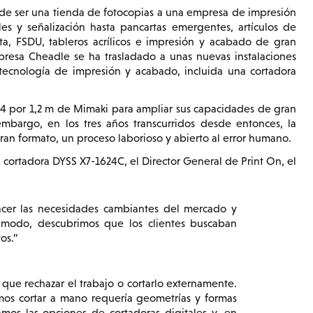
de ser una tienda de fotocopias a una empresa de impresión
 y señalización hasta pancartas emergentes, artículos de
ta, FSDU, tableros acrílicos e impresión y acabado de gran
presa Cheadle se ha trasladado a unas nuevas instalaciones
tecnología de impresión y acabado, incluida una cortadora
,4 por 1,2 m de Mimaki para ampliar sus capacidades de gran
bargo, en los tres años transcurridos desde entonces, la
an formato, un proceso laborioso y abierto al error humano.
a cortadora DYSS X7-1624C, el Director General de Print On, el
facer las necesidades cambiantes del mercado y
 modo, descubrimos que los clientes buscaban
os.
ue rechazar el trabajo o cortarlo externamente.
os cortar a mano requería geometrías y formas
mos las opciones de cortadoras digitales y, en