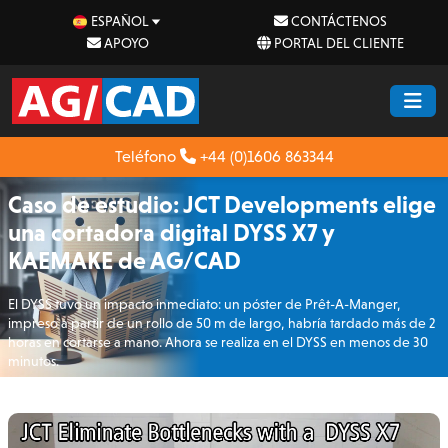
ESPAÑOL
CONTÁCTENOS
APOYO
PORTAL DEL CLIENTE
Teléfono
+44 (0)1606 863344
Caso de estudio: JCT Developments elige
una cortadora digital DYSS X7 y
KAEMAKE de AG/CAD
El DYSS tuvo un impacto inmediato: un póster de Prêt-A-Manger,
impreso a partir de un rollo de 50 m de largo, habría tardado más de 2
horas en cortarse a mano. Ahora se realiza en el DYSS en menos de 30
minutos.