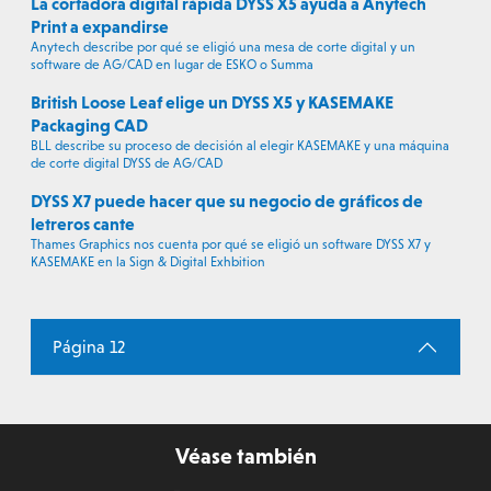
La cortadora digital rápida DYSS X5 ayuda a Anytech
Print a expandirse
Anytech describe por qué se eligió una mesa de corte digital y un
software de AG/CAD en lugar de ESKO o Summa
British Loose Leaf elige un DYSS X5 y KASEMAKE
Packaging CAD
BLL describe su proceso de decisión al elegir KASEMAKE y una máquina
de corte digital DYSS de AG/CAD
DYSS X7 puede hacer que su negocio de gráficos de
letreros cante
Thames Graphics nos cuenta por qué se eligió un software DYSS X7 y
KASEMAKE en la Sign & Digital Exhbition
Página 12
Véase también