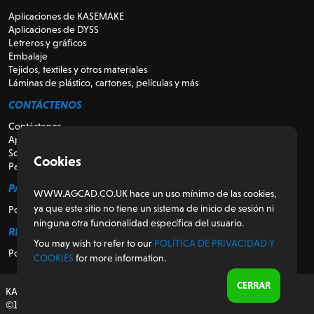
Aplicaciones de KASEMAKE
Aplicaciones de DYSS
Letreros y gráficos
Embalaje
Tejidos, textiles y otros materiales
Láminas de plástico, cartones, películas y más
CONTÁCTENOS
Contáctenos
Apoyo
Sobre nosotros
Cookies
Para revendedores
PARA LOS CLIENTES
WWW.AGCAD.CO.UK hace un uso mínimo de las cookies,
ya que este sitio no tiene un sistema de inicio de sesión ni
Portal del cliente
ninguna otra funcionalidad específica del usuario.
REGULADOR
You may wish to refer to our
POLÍTICA DE PRIVACIDAD Y
Política de privacidad y cookies
COOKIES
for more information.
CERRAR
KASEMAKE, diseñado y desarrollado en el Reino Unido
©1987-2026 AG/CAD Limited