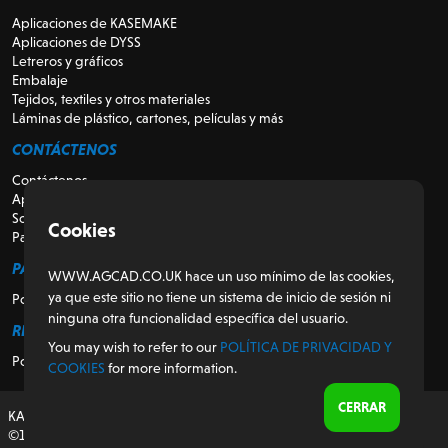
Aplicaciones de KASEMAKE
Aplicaciones de DYSS
Letreros y gráficos
Embalaje
Tejidos, textiles y otros materiales
Láminas de plástico, cartones, películas y más
CONTÁCTENOS
Contáctenos
Apoyo
Sobre nosotros
Cookies
Para revendedores
PARA LOS CLIENTES
WWW.AGCAD.CO.UK hace un uso mínimo de las cookies,
ya que este sitio no tiene un sistema de inicio de sesión ni
Portal del cliente
ninguna otra funcionalidad específica del usuario.
REGULADOR
You may wish to refer to our
POLÍTICA DE PRIVACIDAD Y
Política de privacidad y cookies
COOKIES
for more information.
CERRAR
KASEMAKE, diseñado y desarrollado en el Reino Unido
©1987-2026 AG/CAD Limited