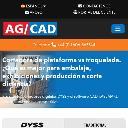
ESPAÑOL
CONTÁCTENOS
APOYO
PORTAL DEL CLIENTE
Teléfono
+44 (0)1606 863344
Cortadora de plataforma vs troquelada.
¿Qué es mejor para embalaje,
exhibiciones y producción a corta
distancia?
Por qué los cortadores digitales DYSS y el software CAD KASEMAKE
ofrecen una ventaja competitiva