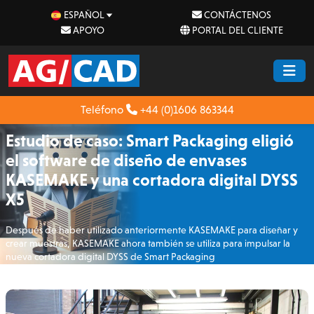
ESPAÑOL
CONTÁCTENOS
APOYO
PORTAL DEL CLIENTE
Teléfono
+44 (0)1606 863344
Estudio de caso: Smart Packaging eligió
el software de diseño de envases
KASEMAKE y una cortadora digital DYSS
X5
Después de haber utilizado anteriormente KASEMAKE para diseñar y
crear muestras, KASEMAKE ahora también se utiliza para impulsar la
nueva cortadora digital DYSS de Smart Packaging