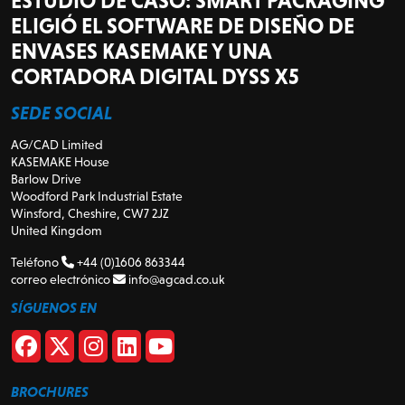
ESTUDIO DE CASO: SMART PACKAGING
ELIGIÓ EL SOFTWARE DE DISEÑO DE
ENVASES KASEMAKE Y UNA
CORTADORA DIGITAL DYSS X5
SEDE SOCIAL
AG/CAD Limited
KASEMAKE House
Barlow Drive
Woodford Park Industrial Estate
Winsford, Cheshire, CW7 2JZ
United Kingdom
Teléfono
+44 (0)1606 863344
correo electrónico
info@agcad.co.uk
SÍGUENOS EN
BROCHURES